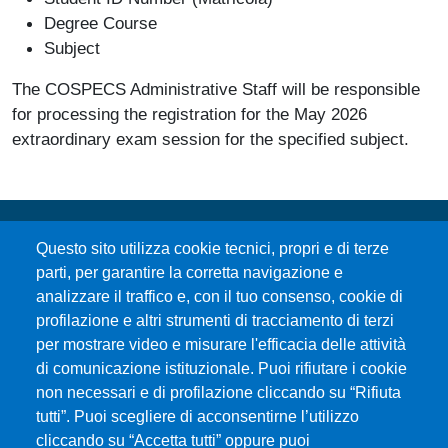
Degree Course
Subject
The COSPECS Administrative Staff will be responsible
for processing the registration for the May 2026
extraordinary exam session for the specified subject.
Questo sito utilizza cookie tecnici, propri e di terze
parti, per garantire la corretta navigazione e
analizzare il traffico e, con il tuo consenso, cookie di
profilazione e altri strumenti di tracciamento di terzi
per mostrare video e misurare l'efficacia delle attività
Università degli Studi di Messina
di comunicazione istituzionale. Puoi rifiutare i cookie
Piazza Pugliatti, 1 - 98122 Messina
non necessari e di profilazione cliccando su “Rifiuta
Cod. Fiscale 80004070837
tutti”. Puoi scegliere di acconsentirne l’utilizzo
P.IVA 00724160833
cliccando su “Accetta tutti” oppure puoi
Centralino: 090 676 1