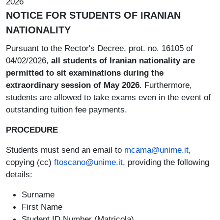
2026
Paragrafo
NOTICE FOR STUDENTS OF IRANIAN
NATIONALITY
Pursuant to the Rector's Decree, prot. no. 16105 of
04/02/2026,
all students of Iranian nationality are
permitted to sit examinations during the
extraordinary session of May 2026
. Furthermore,
students are allowed to take exams even in the event of
outstanding tuition fee payments.
PROCEDURE
Students must send an email to
mcama@unime.it
,
copying (cc)
ftoscano@unime.it
, providing the following
details:
Surname
First Name
Student ID Number (Matricola)