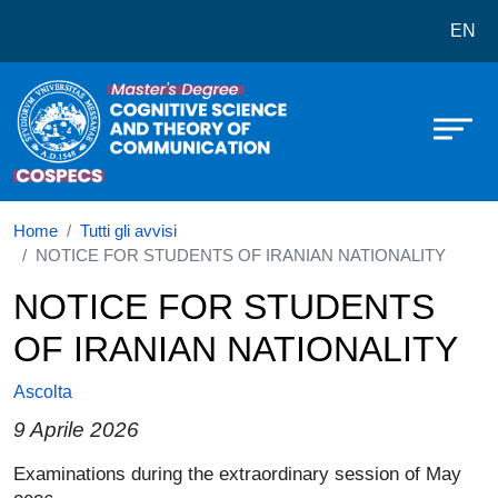
Corso di laurea in Cognitive Scie
Salta al contenuto principale
EN
Home
Tutti gli avvisi
NOTICE FOR STUDENTS OF IRANIAN NATIONALITY
NOTICE FOR STUDENTS
OF IRANIAN NATIONALITY
Ascolta
9 Aprile 2026
Examinations during the extraordinary session of May