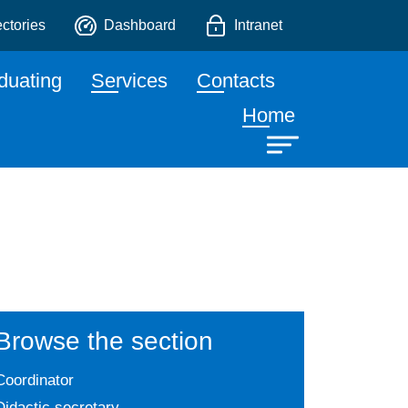
of Communication
ectories
Dashboard
Intranet
duating
Services
Contacts
Home
Browse the section
Coordinator
Didactic secretary