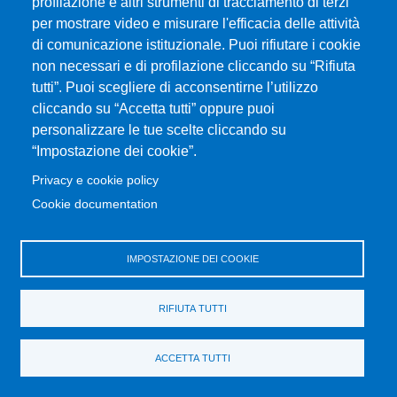
profilazione e altri strumenti di tracciamento di terzi
per mostrare video e misurare l'efficacia delle attività
Università degli Studi di Messina
di comunicazione istituzionale. Puoi rifiutare i cookie
Piazza Pugliatti, 1 - 98122 Messina
non necessari e di profilazione cliccando su “Rifiuta
Cod. Fiscale 80004070837
tutti”. Puoi scegliere di acconsentirne l’utilizzo
P.IVA 00724160833
cliccando su “Accetta tutti” oppure puoi
Centralino: 090 676 1
personalizzare le tue scelte cliccando su
MENÙ SOCIAL
“Impostazione dei cookie”.
Privacy e cookie policy
MENÙ FOOTER 1
Cookie documentation
Accessibility statement
Privacy and cookie policy
Sitemap
IMPOSTAZIONE DEI COOKIE
MENÙ FOOTER 2
RIFIUTA TUTTI
Transparent administration
Change your mind on cookies
ACCETTA TUTTI