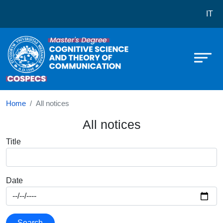
Corso di laurea in Cognitive Scie
Skip to main content
IT
Home
All notices
All notices
Title
Date
Search